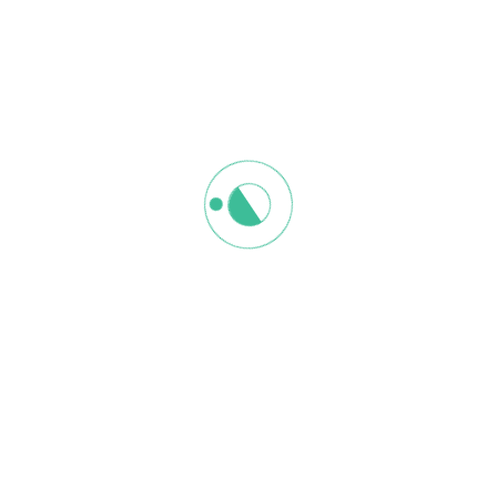
课程
P.O.P Palette Of Per
RM1,550
admin
线下课程 韓國 ISDH Aroma Bath 一日基
础班專業證照課 【包含证照申请】
课程描述 ： ISDH 是韩国KR于20
RM1,690
admin