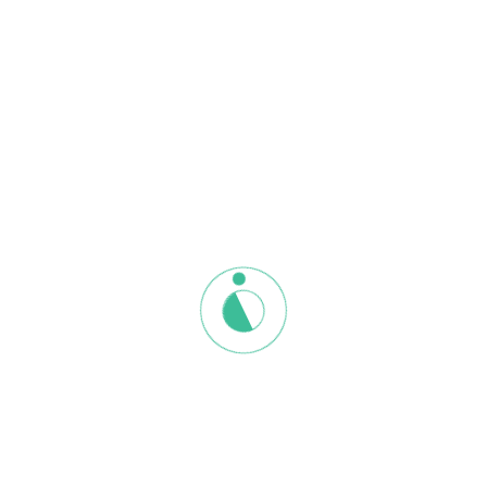
记住我
注册
|
忘记密码
HH Space Academy
我们在过去的4年内培训超过1080位专业的香氛蜡烛师，目前90%专
业香氛蜡烛师已经在经营香氛蜡烛行业，部分学生也成功开办自己
的手作工作坊.